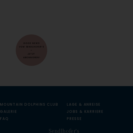
GOOD NEWS
VOM SENDLHOFER’S
–
JETZT
ABONNIEREN!
MOUNTAIN DOLPHINS CLUB
LAGE & ANREISE
GALERIE
JOBS & KARRIERE
FAQ
PRESSE
Sendlhofer‘s