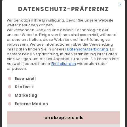
Mit 
DE
EN
DATENSCHUTZ-PRÄFERENZ
Wir benötigen Ihre Einwilligung, bevor Sie unsere Website
weiter besuchen können.
HOME
>
EVENTS
Wir verwenden Cookies und andere Technologien auf
unserer Website. Einige von ihnen sind essenziell, während
EVENTS IN BAD HOFGASTEIN
andere uns helfen, diese Website und Ihre Erfahrung zu
verbessern.
Weitere Informationen über die Verwendung
Ihrer Daten finden Sie in unserer
Datenschutzerklärung
.
Es
besteht keine Verpflichtung, in die Verarbeitung Ihrer Daten
Im Sendlhofer’s und LUKE’S
einzuwilligen, um dieses Angebot zu nutzen.
Sie können Ihre
Wohnzimmer ist immer etwas
Auswahl jederzeit unter
Einstellungen
widerrufen oder
anpassen.
los! Entdecke unsere Live Events
Es folgt eine Liste der Service-Gruppen, für die ein
Essenziell
in Bad Hofgastein und die
Statistik
schönsten Erlebnisse bei uns im
Marketing
Gasteiner Tal!
Externe Medien
Ich akzeptiere alle