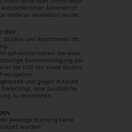
ne mehrfache oder unmittelbar
kombinierbarer Aktionen ist
was anderes vereinbart wurde.
K-OUT
r, Studios und Apartments ab
ung.
hr aufrechterhalten. Bei einer
htzeitige Benachrichtigung per
mer bis 11:00 Uhr sowie Studios
freizugeben.
fügbarkeit und gegen Aufpreis
 berechtigt, eine zusätzliche
ung zu verrechnen.
GEN
 die jeweilige Buchung keine
inbart wurden: