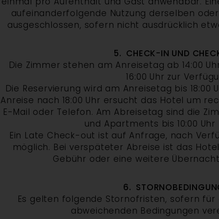
einmal pro Aufenthalt und Gast anwendbar. Ei
aufeinanderfolgende Nutzung derselben oder 
ausgeschlossen, sofern nicht ausdrücklich et
5. CHECK-IN UND CHEC
Die Zimmer stehen am Anreisetag ab 14:00 Uh
16:00 Uhr zur Verfüg
Die Reservierung wird am Anreisetag bis 18:00 U
Anreise nach 18:00 Uhr ersucht das Hotel um rec
E-Mail oder Telefon. Am Abreisetag sind die Zim
und Apartments bis 10:00 Uhr 
Ein Late Check-out ist auf Anfrage, nach Ver
möglich. Bei verspäteter Abreise ist das Hotel
Gebühr oder eine weitere Übernacht
6. STORNOBEDINGUN
Es gelten folgende Stornofristen, sofern für
abweichenden Bedingungen vere