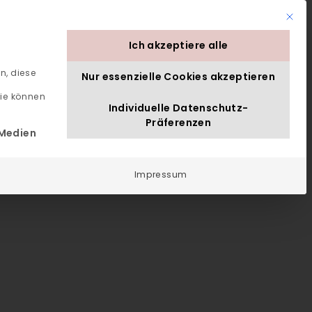
Mit di
ANFRAGEN
BUCHEN
838 0
Ich akzeptiere alle
n, diese
Nur essenzielle Cookies akzeptieren
ie können
Individuelle Datenschutz-
Präferenzen
Gruppe ist essenziell und kann nicht abgewählt werden.
 Medien
Impressum