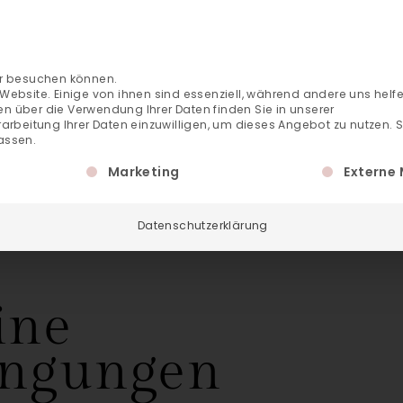
T
DE
EN
+43 6432 3
ter besuchen können.
bsite. Einige von ihnen sind essenziell, während andere uns helfe
en über die Verwendung Ihrer Daten finden Sie in unserer
erarbeitung Ihrer Daten einzuwilligen, um dieses Angebot zu nutzen.
S
assen.
ne Einwilligung erteilt werden kann. Die erste Service-
Marketing
Externe
Datenschutzerklärung
ine
ingungen