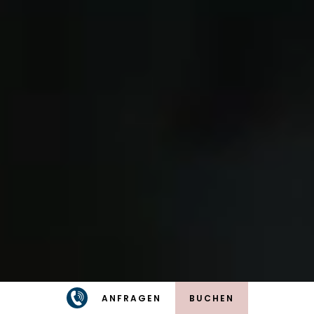
Platz zum Träumen
Platz für Träume. Platz für Inspiration. Platz zum
Verweilen und das Wichtigste: erholsamen
Schlaf. Egal ob alleine, zu zweit oder als Familie,
hier findet jeder seinen ganz persönlichen
Rückzugsort im alpin-modernen Design.
ANFRAGEN
BUCHEN