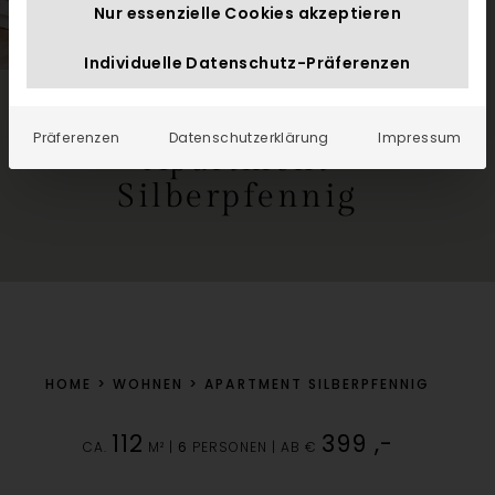
Nur essenzielle Cookies akzeptieren
Individuelle Datenschutz-Präferenzen
Präferenzen
Datenschutzerklärung
Impressum
Apartment
Silberpfennig
HOME
>
WOHNEN
>
APARTMENT SILBERPFENNIG
112
399 ,-
CA.
M² |
6
PERSONEN | AB €