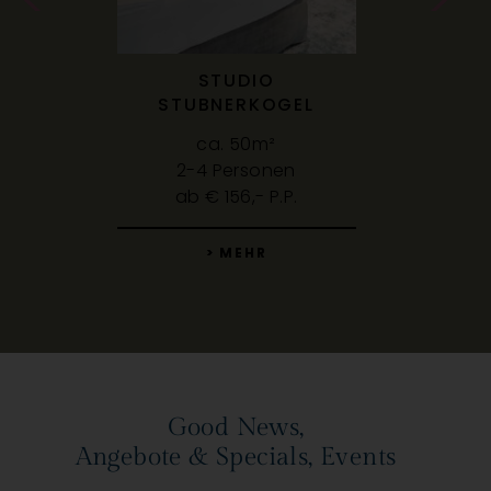
STUDIO
STUBNERKOGEL
ca. 50m²
2-4 Personen
ab € 156,- P.P.
> MEHR
Good News,
Angebote & Specials, Events